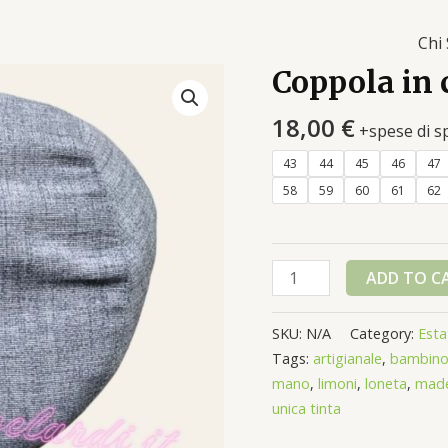
Chi
Coppola in 
18,00
€
+spese di s
43
44
45
46
47
58
59
60
61
62
Coppola
ADD TO C
in
cotone
SKU:
N/A
Category:
Esta
Grigio
Tags:
artigianale
,
bambin
chiaro
mano
,
limoni
,
loneta
,
made 
quantity
unica tinta