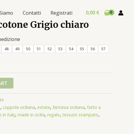
0,00
€
 Siamo
Contatti
Registrati
cotone Grigio chiaro
pedizione
48
49
50
51
52
53
54
55
56
57
ART
te
o
,
coppola siciliana
,
estate
,
fantasia siciliana
,
fatto a
in italy
,
made in sicilia
,
regalo
,
tessuto stampato
,