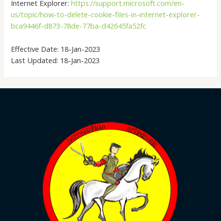
Internet Explorer:
https://support.microsoft.com/en-
us/topic/how-to-delete-cookie-files-in-internet-explorer-
bca9446f-d873-78de-77ba-d42645fa52fc
Effective Date: 18-Jan-2023
Last Updated: 18-Jan-2023