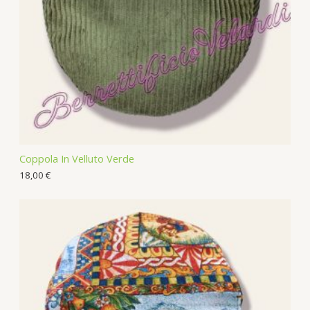
s
Coppola In Velluto Verde
18,00
€