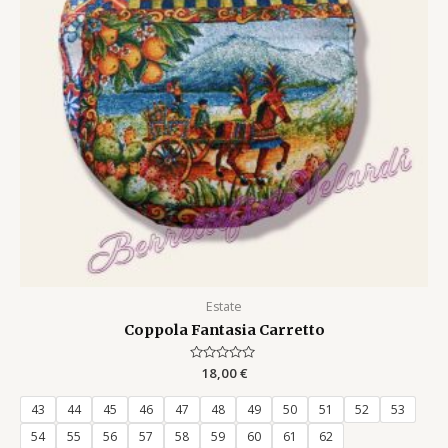
Estate
Coppola Fantasia Carretto
Rated
18,00
€
0
out
of
43
44
45
46
47
48
49
50
51
52
53
5
54
55
56
57
58
59
60
61
62