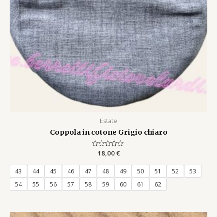
Estate
Coppola in cotone Grigio chiaro
Rated
18,00
€
0
out
of
43
44
45
46
47
48
49
50
51
52
53
5
54
55
56
57
58
59
60
61
62