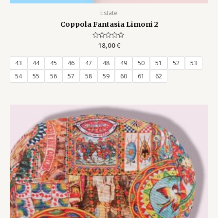
Estate
Coppola Fantasia Limoni 2
Rated
18,00
€
0
out
of
43
44
45
46
47
48
49
50
51
52
53
5
54
55
56
57
58
59
60
61
62