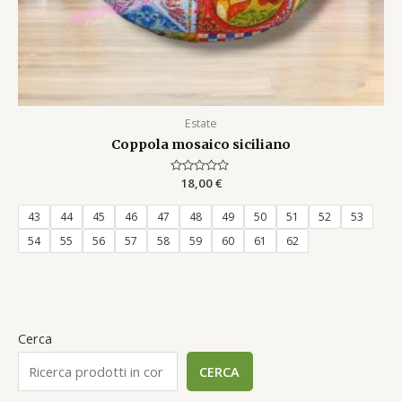
Estate
Coppola mosaico siciliano
Rated
18,00
€
0
out
of
43
44
45
46
47
48
49
50
51
52
53
5
54
55
56
57
58
59
60
61
62
Cerca
CERCA