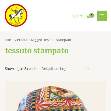
Vai
al
contenuto
0,00
€
MAI
MEN
Home
/ Products tagged “tessuto stampato”
tessuto stampato
Showing all 8 results