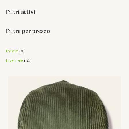
Filtri attivi
Filtra per prezzo
8
Estate
8
p
5
Invernale
55
r
5
o
p
d
r
u
o
c
d
t
u
s
c
t