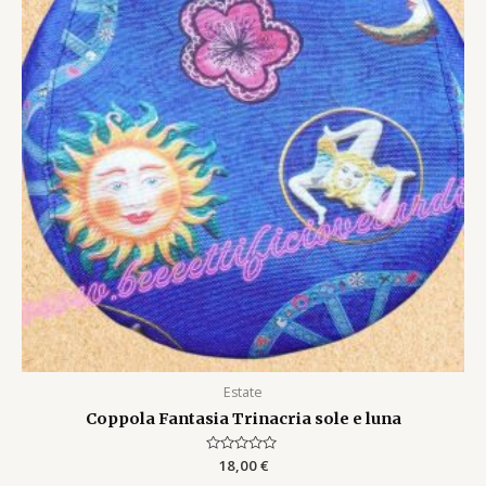
Estate
Coppola Fantasia Trinacria sole e luna
Rated
18,00
€
0