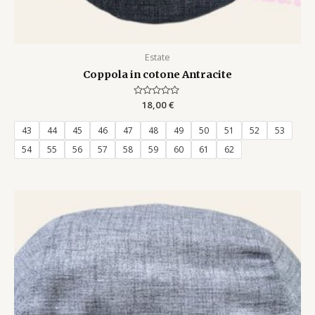
Estate
Coppola in cotone Antracite
Rated
18,00
€
0
out
of
43
44
45
46
47
48
49
50
51
52
53
5
54
55
56
57
58
59
60
61
62