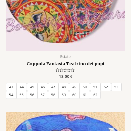
Estate
Coppola Fantasia Teatrino dei pupi
Rated
18,00
€
0
out
of
43
44
45
46
47
48
49
50
51
52
53
5
54
55
56
57
58
59
60
61
62