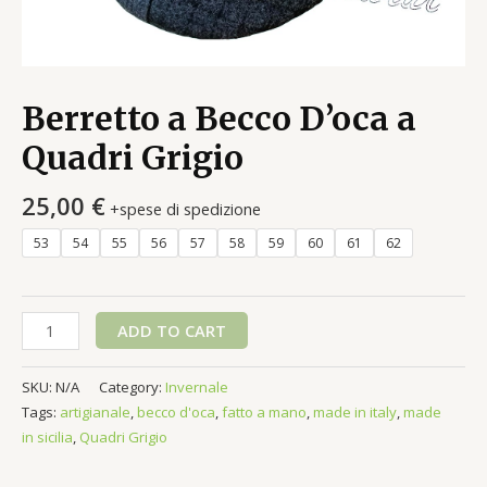
Berretto a Becco D’oca a
Quadri Grigio
25,00
€
+spese di spedizione
53
54
55
56
57
58
59
60
61
62
Berretto
ADD TO CART
a
Becco
SKU:
N/A
Category:
Invernale
D'oca
Tags:
artigianale
,
becco d'oca
,
fatto a mano
,
made in italy
,
made
a
in sicilia
,
Quadri Grigio
Quadri
Grigio