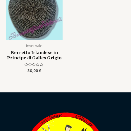
Invernale
Berretto Irlandese in
Principe di Galles Grigio
Rated
30,00
€
0
out
of
5