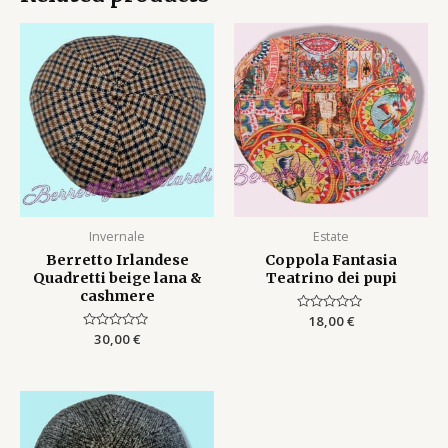
Invernale
Estate
Berretto Irlandese
Coppola Fantasia
Quadretti beige lana &
Teatrino dei pupi
cashmere
Rated
18,00
€
0
Rated
30,00
€
out
0
of
out
5
of
5