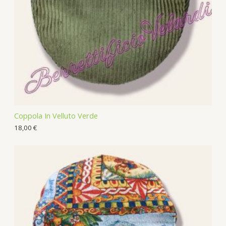
s
Coppola In Velluto Verde
18,00
€