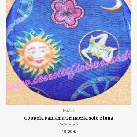
Estate
Coppola Fantasia Trinacria sole e luna
Rated
18,00
€
0