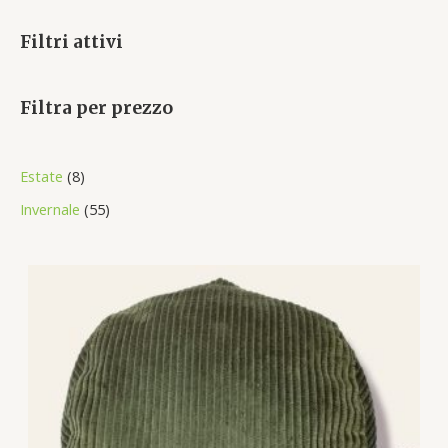
Filtri attivi
Filtra per prezzo
8
Estate
8
p
5
Invernale
55
r
5
o
p
d
r
u
o
c
d
t
u
s
c
t