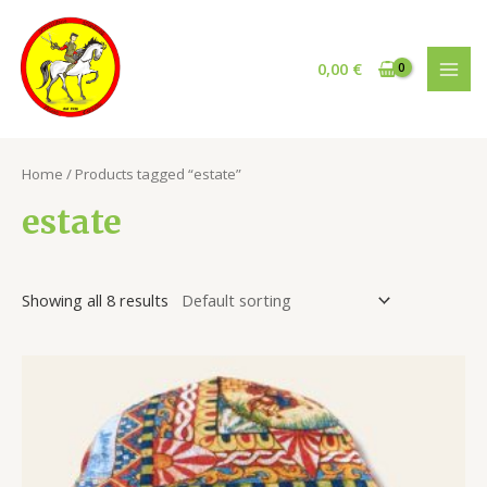
Vai
al
contenuto
0,00
€
MAI
MEN
Home
/ Products tagged “estate”
estate
Showing all 8 results