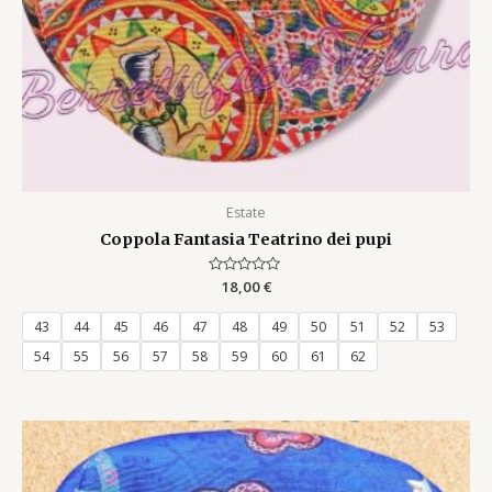
Estate
Coppola Fantasia Teatrino dei pupi
Rated
18,00
€
0
out
of
43
44
45
46
47
48
49
50
51
52
53
5
54
55
56
57
58
59
60
61
62