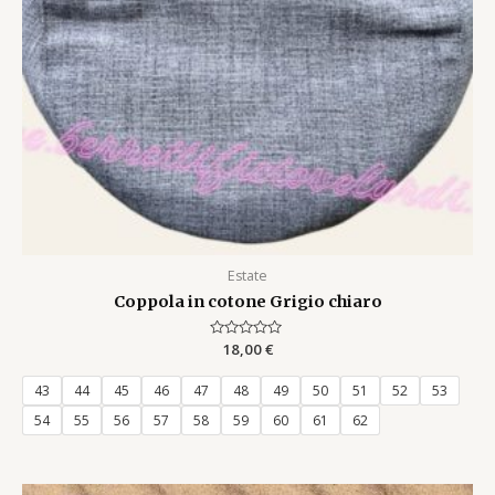
Estate
Coppola in cotone Grigio chiaro
Rated
18,00
€
0
out
of
43
44
45
46
47
48
49
50
51
52
53
5
54
55
56
57
58
59
60
61
62