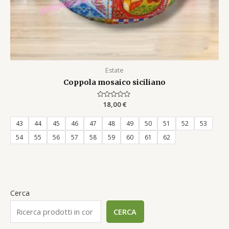
Estate
Coppola mosaico siciliano
Rated
18,00
€
0
out
of
43
44
45
46
47
48
49
50
51
52
53
5
54
55
56
57
58
59
60
61
62
Cerca
CERCA