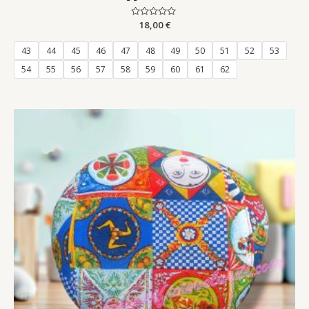
Rated
18,00
€
0
out
of
43
44
45
46
47
48
49
50
51
52
53
5
54
55
56
57
58
59
60
61
62