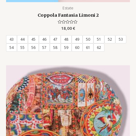
Estate
Coppola Fantasia Limoni 2
Rated
18,00
€
0
out
of
43
44
45
46
47
48
49
50
51
52
53
5
54
55
56
57
58
59
60
61
62