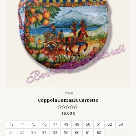
Estate
Coppola Fantasia Carretto
Rated
18,00
€
0
out
of
43
44
45
46
47
48
49
50
51
52
53
5
54
55
56
57
58
59
60
61
62