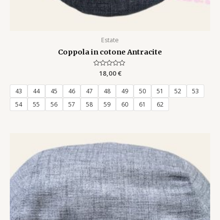
Estate
Coppola in cotone Antracite
Rated
18,00
€
0
out
of
43
44
45
46
47
48
49
50
51
52
53
5
54
55
56
57
58
59
60
61
62