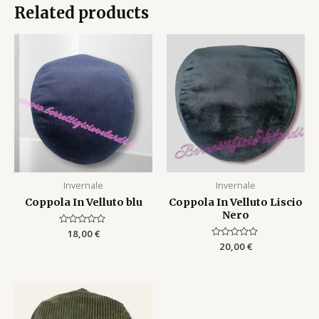
Related products
Invernale
Invernale
Coppola In Velluto blu
Coppola In Velluto Liscio
Nero
Rated
18,00
€
0
Rated
20,00
€
out
0
of
out
5
of
5