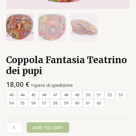
Coppola Fantasia Teatrino
dei pupi
18,00
€
+spese di spedizione
43
44
45
46
47
48
49
50
51
52
53
54
55
56
57
58
59
60
61
62
Coppola
ADD TO CART
Fantasia