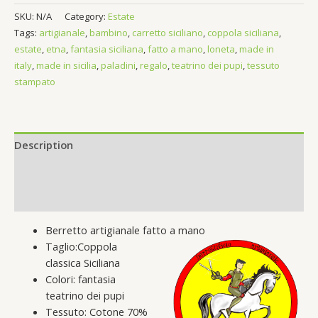
Teatrino
SKU:
N/A
Category:
Estate
dei
Tags:
artigianale
,
bambino
,
carretto siciliano
,
coppola siciliana
,
pupi
estate
,
etna
,
fantasia siciliana
,
fatto a mano
,
loneta
,
made in
quantity
italy
,
made in sicilia
,
paladini
,
regalo
,
teatrino dei pupi
,
tessuto
stampato
Description
Additional information
Reviews (0)
Berretto artigianale fatto a mano
Taglio:Coppola
classica Siciliana
Colori: fantasia
teatrino dei pupi
Tessuto: Cotone 70%