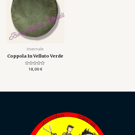
Invernale
Coppola In Velluto Verde
Rated
18,00
€
0
out
of
5