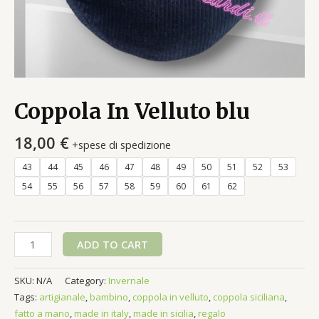
Coppola In Velluto blu
18,00
€
+spese di spedizione
43
44
45
46
47
48
49
50
51
52
53
54
55
56
57
58
59
60
61
62
Coppola
ADD TO CART
In
Velluto
SKU:
N/A
Category:
Invernale
blu
Tags:
artigianale
,
bambino
,
coppola in velluto
,
coppola siciliana
,
quantity
fatto a mano
,
made in italy
,
made in sicilia
,
regalo