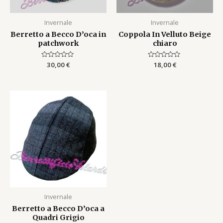
Invernale
Invernale
Berretto a Becco D’oca in
Coppola In Velluto Beige
patchwork
chiaro
Rated
30,00
€
Rated
18,00
€
0
0
out
out
of
of
5
5
Invernale
Berretto a Becco D’oca a
Quadri Grigio