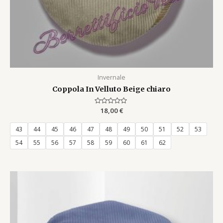
Invernale
Coppola In Velluto Beige chiaro
Rated
18,00
€
0
out
of
43
44
45
46
47
48
49
50
51
52
53
5
54
55
56
57
58
59
60
61
62