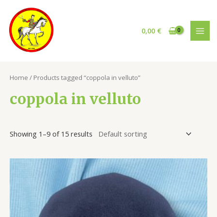
Vai
al
contenuto
0,00
€
MAI
MEN
Home
/ Products tagged “coppola in velluto”
coppola in velluto
Showing 1–9 of 15 results