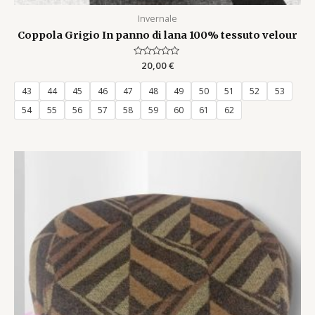
Invernale
Coppola Grigio In panno di lana 100% tessuto velour
Rated
20,00
€
0
out
of
43
44
45
46
47
48
49
50
51
52
53
5
54
55
56
57
58
59
60
61
62