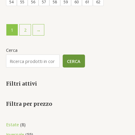
54
55
56
57
58
59
60
61
62
1
2
→
Cerca
CERCA
Filtri attivi
Filtra per prezzo
8
Estate
8
p
5
Invernale
55