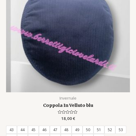
Invernale
Coppola In Velluto blu
Rated
18,00
€
0
out
of
43
44
45
46
47
48
49
50
51
52
53
5