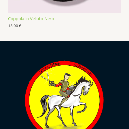
Coppola In Velluto Nero
18,00
€