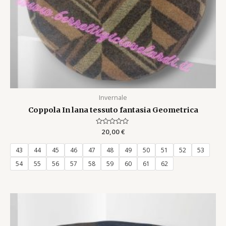
Invernale
Coppola In lana tessuto fantasia Geometrica
Rated
20,00
€
0
out
of
43
44
45
46
47
48
49
50
51
52
53
5
54
55
56
57
58
59
60
61
62