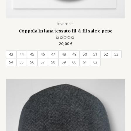
Invernale
Coppola In lana tessuto fil-á-fil sale e pepe
Rated
20,00
€
0
out
of
43
44
45
46
47
48
49
50
51
52
53
5
54
55
56
57
58
59
60
61
62