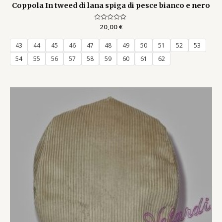
Coppola In tweed di lana spiga di pesce bianco e nero
Rated
20,00
€
0
out
of
43
44
45
46
47
48
49
50
51
52
53
5
54
55
56
57
58
59
60
61
62