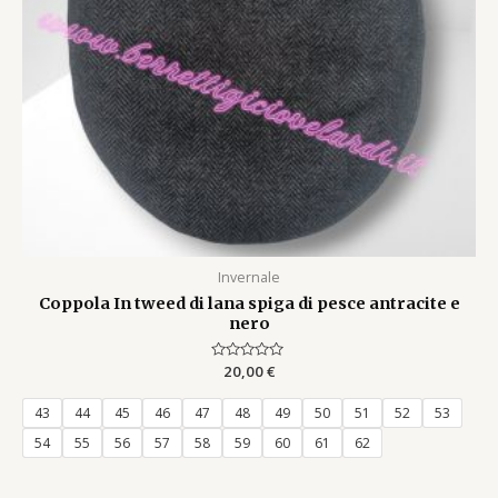
Invernale
Coppola In tweed di lana spiga di pesce antracite e
nero
Rated
20,00
€
0
out
of
43
44
45
46
47
48
49
50
51
52
53
5
54
55
56
57
58
59
60
61
62