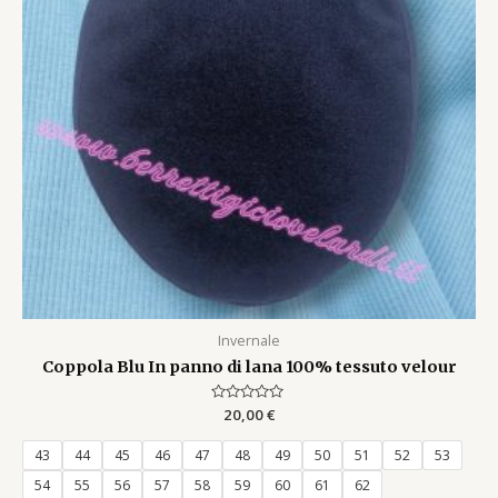
Invernale
Coppola Blu In panno di lana 100% tessuto velour
Rated
20,00
€
0
out
of
43
44
45
46
47
48
49
50
51
52
53
5
54
55
56
57
58
59
60
61
62