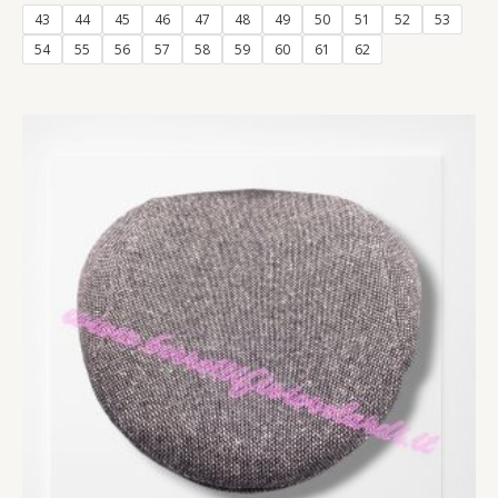
out
of
43
44
45
46
47
48
49
50
51
52
53
5
54
55
56
57
58
59
60
61
62