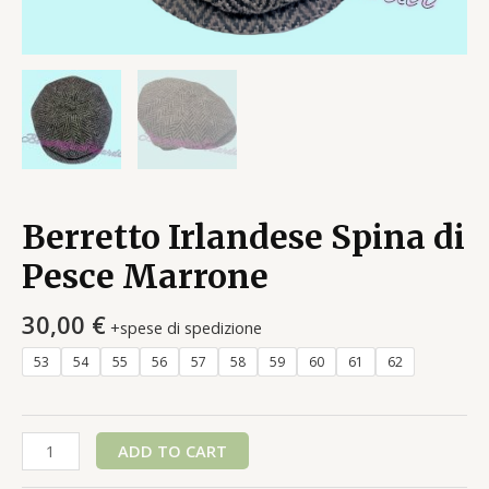
Berretto Irlandese Spina di
Pesce Marrone
30,00
€
+spese di spedizione
53
54
55
56
57
58
59
60
61
62
Berretto
ADD TO CART
Irlandese