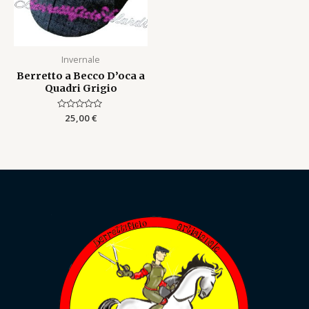
Invernale
Berretto a Becco D’oca a
Quadri Grigio
Rated
25,00
€
0
out
of
5