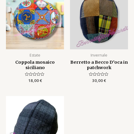
Estate
Invernale
Coppola mosaico
Berretto a Becco D’oca in
siciliano
patchwork
Rated
18,00
€
Rated
30,00
€
0
0
out
out
of
of
5
5