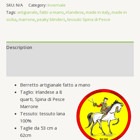
Spina
SKU:
N/A
Category:
Invernale
di
Tags:
artigianale
,
fatto a mano
,
irlandese
,
made in italy
,
made in
Pesce
sicilia
,
marrone
,
peaky blinders
,
tessuto Spina di Pesce
Marrone
quantity
Description
Additional information
Reviews (0)
Berretto artigianale fatto a mano
Taglio: Irlandese a 8
quarti, Spina di Pesce
Marrone
Tessuto: tessuto lana
100%
Taglie da 53 cm a
62cm