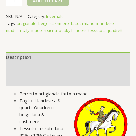
ADD TO CART
Irlandese
Quadretti
SKU:
N/A
Category:
Invernale
beige
Tags:
artigianale
,
beige
,
cashmere
,
fatto a mano
,
irlandese
,
lana
made in italy
,
made in sicilia
,
peaky blinders
,
tessuto a quadretti
&
cashmere
quantity
Description
Additional information
Reviews (0)
Berretto artigianale fatto a mano
Taglio: Irlandese a 8
quarti, Quadretti
beige lana &
cashmere
Tessuto: tessuto lana
90% e 10% Cashmere