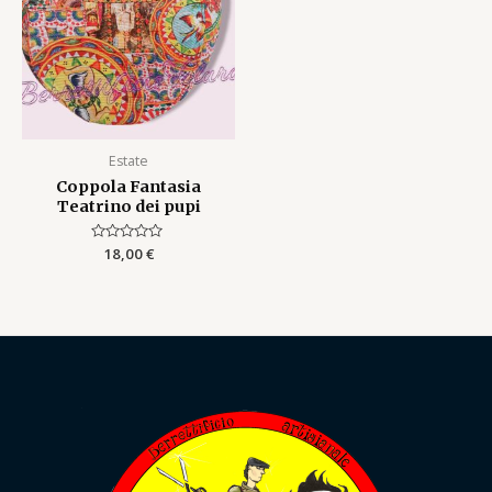
Estate
Coppola Fantasia
Teatrino dei pupi
Rated
18,00
€
0
out
of
5