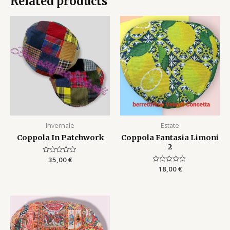
Related products
Invernale
Estate
Coppola In Patchwork
Coppola Fantasia Limoni
2
Rated
35,00
€
0
Rated
18,00
€
out
0
of
out
5
of
5