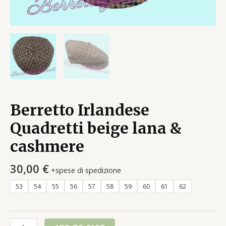
Berretto Irlandese
Quadretti beige lana &
cashmere
30,00
€
+spese di spedizione
53
54
55
56
57
58
59
60
61
62
Berretto