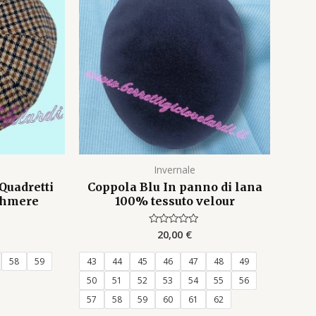
Invernale
Quadretti
Coppola Blu In panno di lana
shmere
100% tessuto velour
20,00
€
Rated
0
out
of
58
59
43
44
45
46
47
48
49
5
50
51
52
53
54
55
56
57
58
59
60
61
62