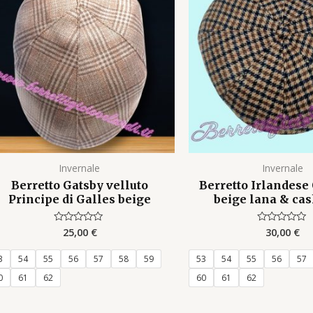
Invernale
Invernale
Berretto Gatsby velluto
Berretto Irlandese 
Principe di Galles beige
beige lana & ca
25,00
€
30,00
€
Rated
Rated
0
0
out
out
of
of
3
54
55
56
57
58
59
53
54
55
56
57
5
5
0
61
62
60
61
62