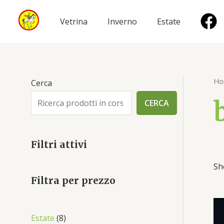
Vai
al
Vetrina
Inverno
Estate
contenuto
Ho
Cerca
CERCA
Filtri attivi
Sh
Filtra per prezzo
8
Estate
8