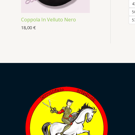
4
5
Coppola In Velluto Nero
5
18,00
€