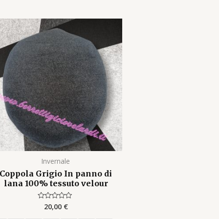
Invernale
Coppola Grigio In panno di
lana 100% tessuto velour
20,00
€
Rated
0
out