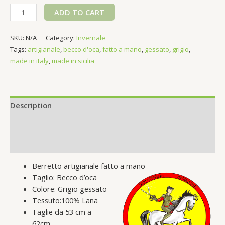
Berretto
ADD TO CART
a
Becco
SKU:
N/A
Category:
Invernale
D'oca
Tags:
artigianale
,
becco d'oca
,
fatto a mano
,
gessato
,
grigio
,
gessato
made in italy
,
made in sicilia
grigio
quantity
Description
Additional information
Reviews (0)
Berretto artigianale fatto a mano
Taglio: Becco d’oca
Colore: Grigio gessato
Tessuto:100% Lana
Taglie da 53 cm a
62cm