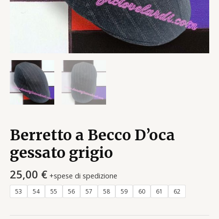
Berretto a Becco D’oca
gessato grigio
25,00
€
+spese di spedizione
53
54
55
56
57
58
59
60
61
62