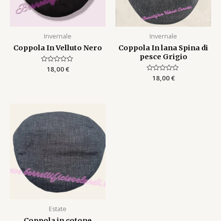
Invernale
Invernale
Coppola In Velluto Nero
Coppola In lana Spina di
pesce Grigio
Rated
18,00
€
0
Rated
18,00
€
out
0
of
out
5
of
5
Estate
Coppola in cotone