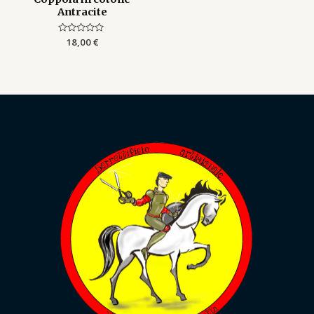
Antracite
Rated
18,00
€
0
out
of
5