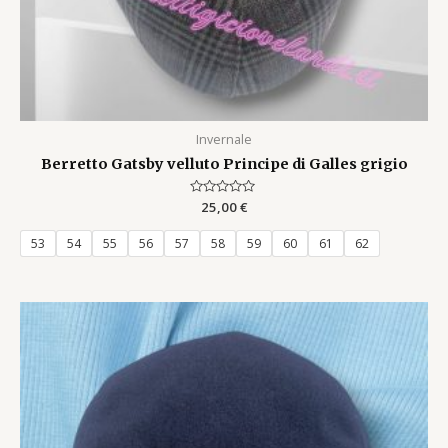
Invernale
Berretto Gatsby velluto Principe di Galles grigio
Rated
25,00
€
0
out
of
53
54
55
56
57
58
59
60
61
62
5