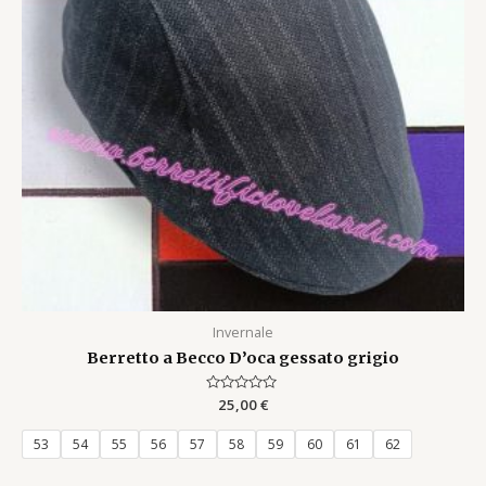
Invernale
Berretto a Becco D’oca gessato grigio
Rated
25,00
€
0
out
of
53
54
55
56
57
58
59
60
61
62
5