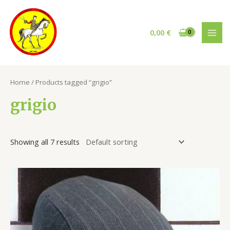
Vai
al
contenuto
0,00
€
MAI
MEN
Home
/ Products tagged “grigio”
grigio
Showing all 7 results