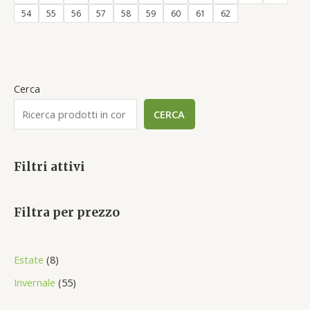
5
54
55
56
57
58
59
60
61
62
Cerca
CERCA
Filtri attivi
Filtra per prezzo
8
Estate
8
p
5
Invernale
55
r
5