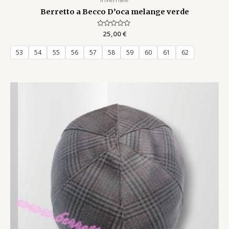
Berretto a Becco D’oca melange verde
Rated
25,00
€
0
out
of
53
54
55
56
57
58
59
60
61
62
5