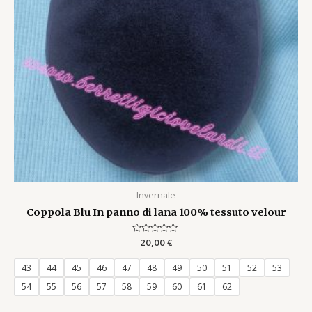
Invernale
Coppola Blu In panno di lana 100% tessuto velour
Rated
20,00
€
0
out
of
43
44
45
46
47
48
49
50
51
52
53
5
54
55
56
57
58
59
60
61
62