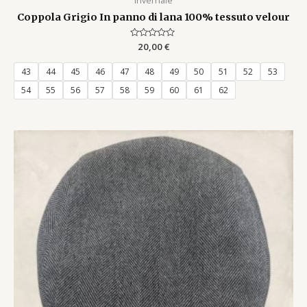
Invernale
Coppola Grigio In panno di lana 100% tessuto velour
Rated
20,00
€
0
out
of
43
44
45
46
47
48
49
50
51
52
53
5
54
55
56
57
58
59
60
61
62