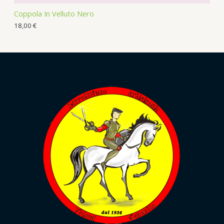
Coppola In Velluto Nero
18,00
€