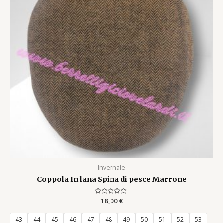
Invernale
Coppola In lana Spina di pesce Marrone
Rated
18,00
€
0
out
of
43
44
45
46
47
48
49
50
51
52
53