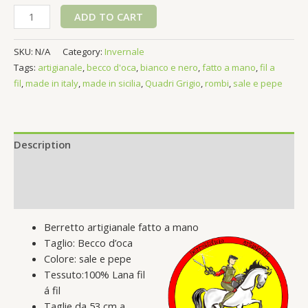
Berretto
ADD TO CART
a
Becco
SKU:
N/A
Category:
Invernale
D'oca
Tags:
artigianale
,
becco d'oca
,
bianco e nero
,
fatto a mano
,
fil a
fil-
fil
,
made in italy
,
made in sicilia
,
Quadri Grigio
,
rombi
,
sale e pepe
á-
fil
sale
e
Description
pepe
quantity
Additional information
Reviews (0)
Berretto artigianale fatto a mano
Taglio: Becco d’oca
Colore: sale e pepe
Tessuto:100% Lana fil
á fil
Taglie da 53 cm a