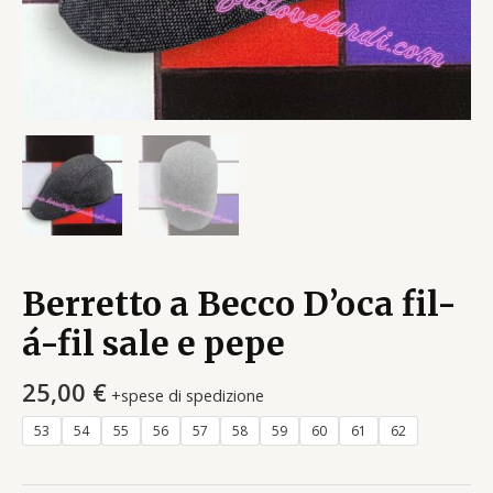
Berretto a Becco D’oca fil-
á-fil sale e pepe
25,00
€
+spese di spedizione
53
54
55
56
57
58
59
60
61
62