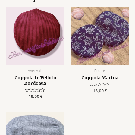
Invernale
Estate
Coppola In Velluto
Coppola Marina
Bordeaux
Rated
18,00
€
0
Rated
18,00
€
out
0
of
out
5
of
5