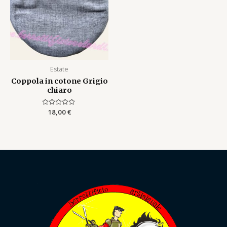
Estate
Coppola in cotone Grigio
chiaro
Rated
18,00
€
0
out
of
5