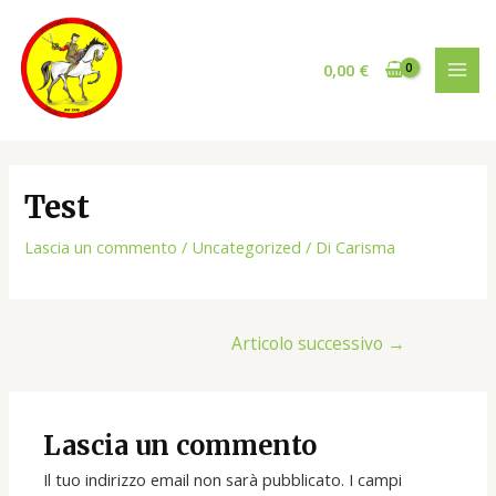
Vai
al
contenuto
0,00
€
MAI
MEN
Test
Lascia un commento
/
Uncategorized
/ Di
Carisma
Navigazione
Articolo successivo
→
articoli
Lascia un commento
Il tuo indirizzo email non sarà pubblicato.
I campi