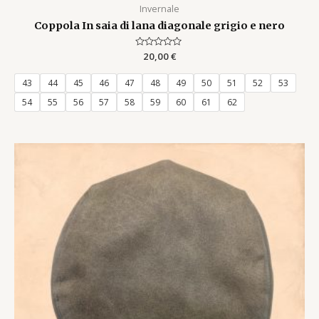
Invernale
Coppola In saia di lana diagonale grigio e nero
Rated
20,00
€
0
out
of
43
44
45
46
47
48
49
50
51
52
53
5
54
55
56
57
58
59
60
61
62