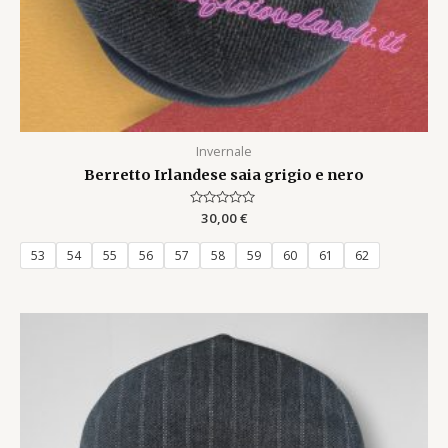
Invernale
Berretto Irlandese saia grigio e nero
Rated
30,00
€
0
out
of
53
54
55
56
57
58
59
60
61
62
5