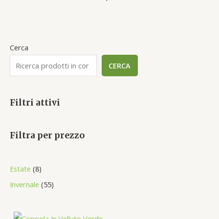
0
out
of
5
Cerca
CERCA
Filtri attivi
Filtra per prezzo
8
Estate
8
p
5
Invernale
55
r
5
o
p