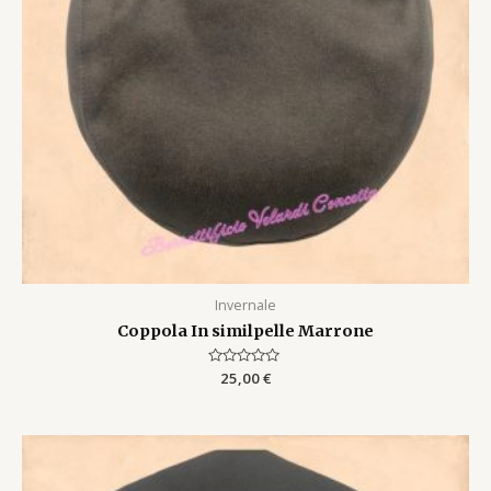
Invernale
Coppola In similpelle Marrone
Rated
25,00
€
0
out
of
5