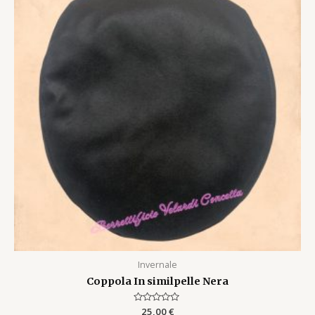
Invernale
Coppola In similpelle Nera
Rated
25,00
€