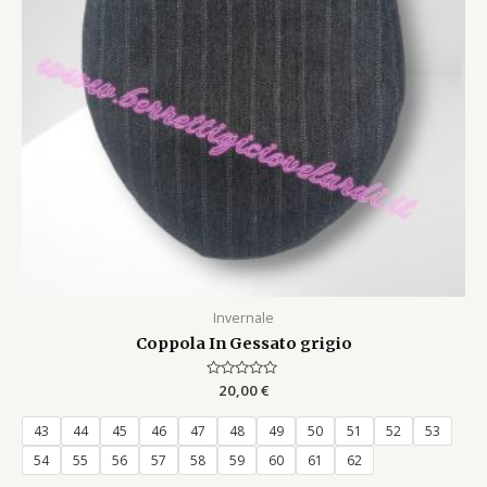
Invernale
Coppola In Gessato grigio
Rated
20,00
€
0
out
of
43
44
45
46
47
48
49
50
51
52
53
5
54
55
56
57
58
59
60
61
62