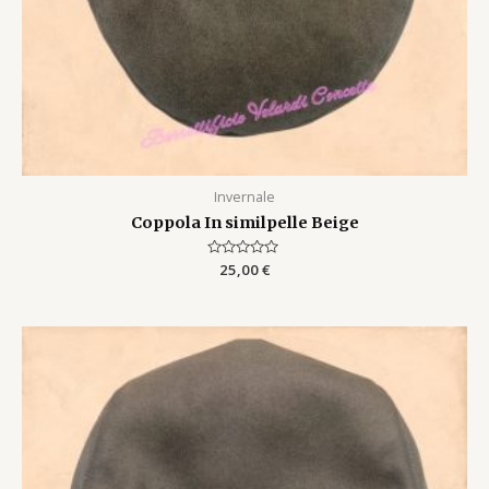
Invernale
Coppola In similpelle Beige
Rated
25,00
€
0
out
of
5