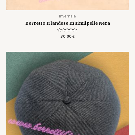
Invernale
Berretto Irlandese In similpelle Nera
Rated
30,00
€
0
out
of
5