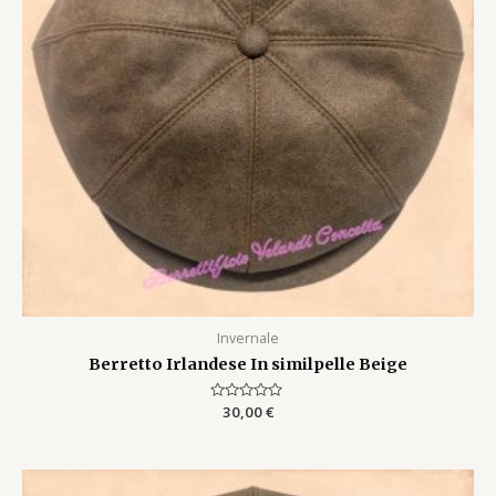
Invernale
Berretto Irlandese In similpelle Beige
Rated
30,00
€
0
out
of
5