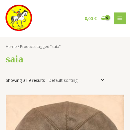
Vai
al
contenuto
0,00
€
MAI
MEN
Home
/ Products tagged “saia”
saia
Showing all 9 results