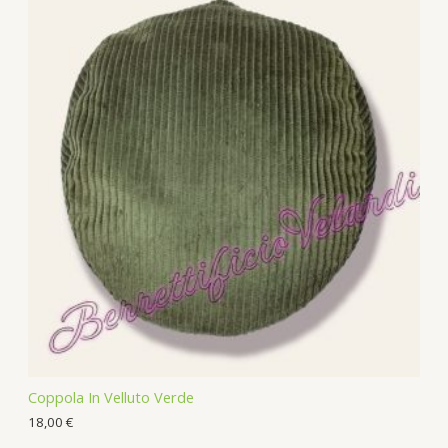
d
r
u
o
c
d
t
u
s
c
t
s
Coppola In Velluto Verde
18,00
€