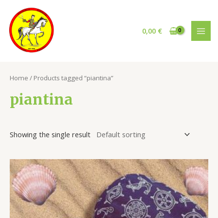
Vai
al
contenuto
0,00
€
MAI
MEN
Home
/ Products tagged “piantina”
piantina
Showing the single result