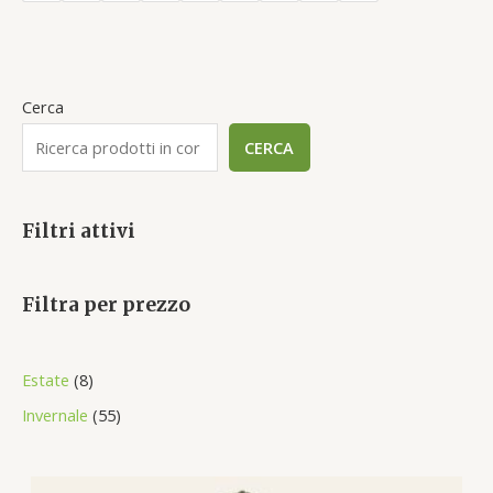
Cerca
CERCA
Filtri attivi
Filtra per prezzo
8
Estate
8
p
5
Invernale
55
r
5
o
p