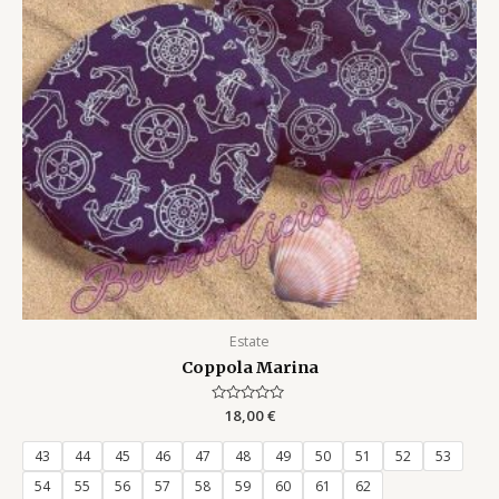
Estate
Coppola Marina
Rated
18,00
€
0
out
of
43
44
45
46
47
48
49
50
51
52
53
5
54
55
56
57
58
59
60
61
62