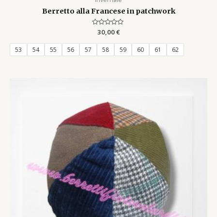
Berretto alla Francese in patchwork
Rated
30,00
€
0
out
of
53
54
55
56
57
58
59
60
61
62
5