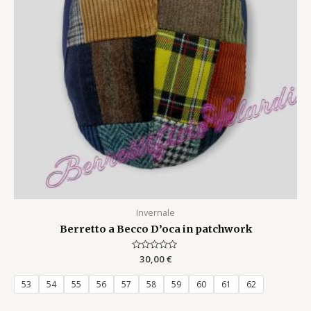
Invernale
Berretto a Becco D’oca in patchwork
Rated
30,00
€
0
out
of
53
54
55
56
57
58
59
60
61
62
5