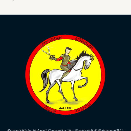
Berrettificio Velardi Concetta-Via Garibaldi,5-Palermo(PA)-