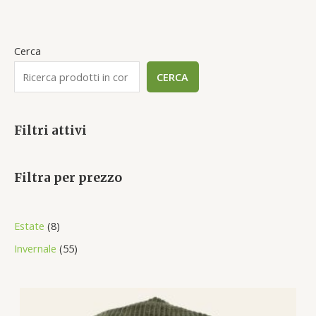
Cerca
CERCA
Filtri attivi
Filtra per prezzo
8
Estate
8
p
5
Invernale
55
r
5
o
p
d
r