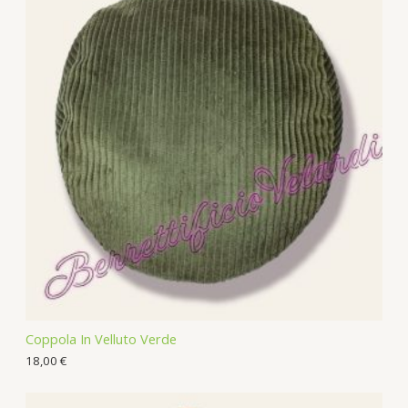
u
o
c
d
t
u
s
c
t
s
Coppola In Velluto Verde
18,00
€