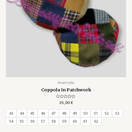
Invernale
Coppola In Patchwork
Rated
35,00
€
0
out
of
43
44
45
46
47
48
49
50
51
52
53
5
54
55
56
57
58
59
60
61
62