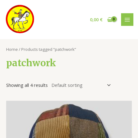
Vai
al
contenuto
0,00
€
MAI
MEN
Home
/ Products tagged “patchwork”
patchwork
Showing all 4 results