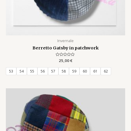
Invernale
Berretto Gatsby in patchwork
Rated
25,00
€
0
out
of
53
54
55
56
57
58
59
60
61
62
5