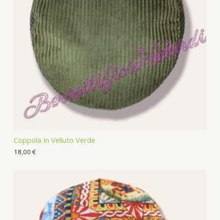
s
c
t
s
Coppola In Velluto Verde
18,00
€