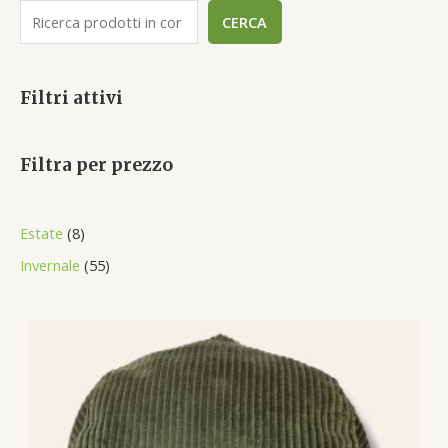
CERCA
Filtri attivi
Filtra per prezzo
8
Estate
8
p
5
Invernale
55
r
5
o
p
d
r
u
o
c
d
t
u