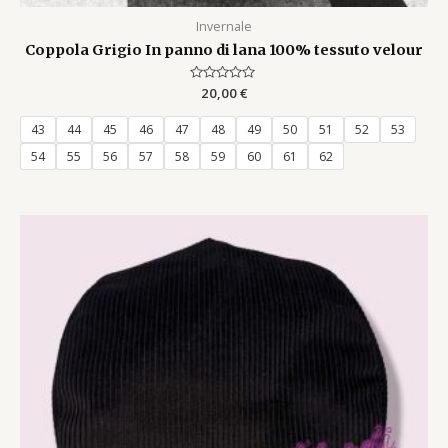
Invernale
Coppola Grigio In panno di lana 100% tessuto velour
Rated
20,00
€
0
out
of
43
44
45
46
47
48
49
50
51
52
53
5
54
55
56
57
58
59
60
61
62