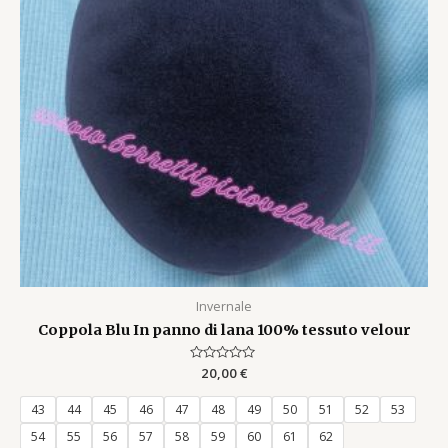
Invernale
Coppola Blu In panno di lana 100% tessuto velour
Rated
20,00
€
0
out
of
43
44
45
46
47
48
49
50
51
52
53
5
54
55
56
57
58
59
60
61
62