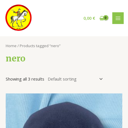
Vai
al
contenuto
0,00
€
MAI
MEN
Home
/ Products tagged “nero”
nero
Showing all 3 results