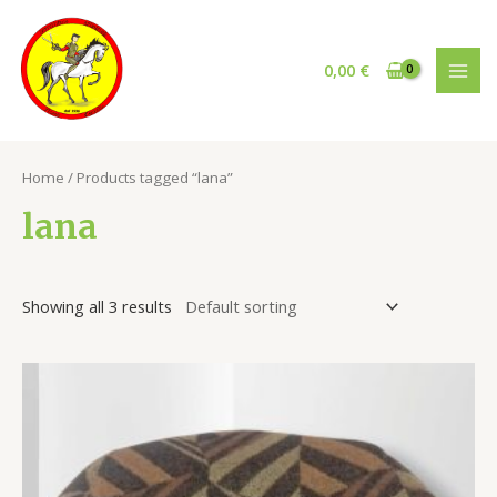
Vai
al
contenuto
0,00
€
MAI
MEN
Home
/ Products tagged “lana”
lana
Showing all 3 results