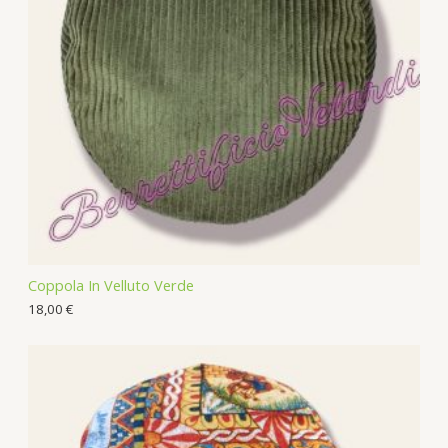
s
c
t
s
Coppola In Velluto Verde
18,00
€