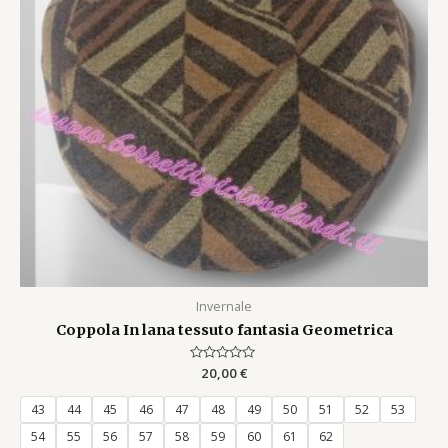
Invernale
Coppola In lana tessuto fantasia Geometrica
Rated
20,00
€
0
out
of
43
44
45
46
47
48
49
50
51
52
53
5
54
55
56
57
58
59
60
61
62