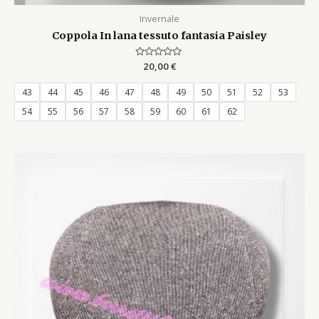
Invernale
Coppola In lana tessuto fantasia Paisley
Rated
20,00
€
0
out
of
43
44
45
46
47
48
49
50
51
52
53
5
54
55
56
57
58
59
60
61
62