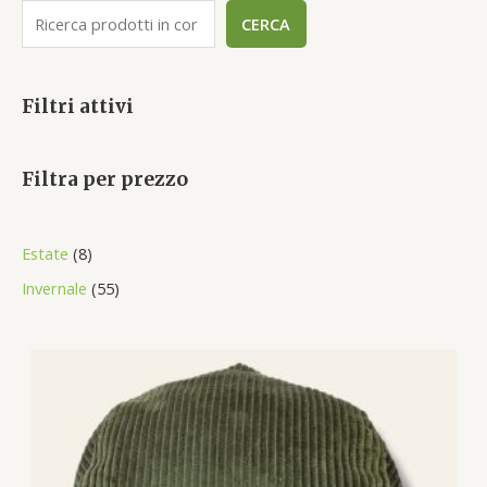
CERCA
Filtri attivi
Filtra per prezzo
8
Estate
8
p
5
Invernale
55
r
5
o
p
d
r
u
o
c
d
t
u