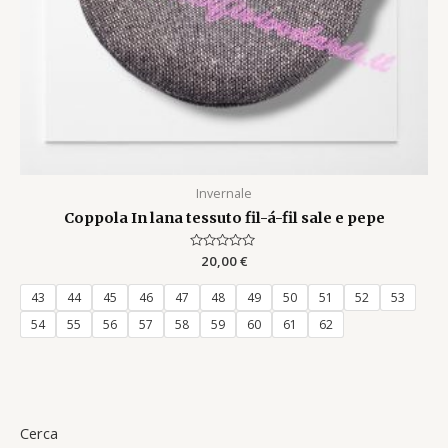
Invernale
Coppola In lana tessuto fil-á-fil sale e pepe
Rated
20,00
€
0
out
of
43
44
45
46
47
48
49
50
51
52
53
5
54
55
56
57
58
59
60
61
62
Cerca